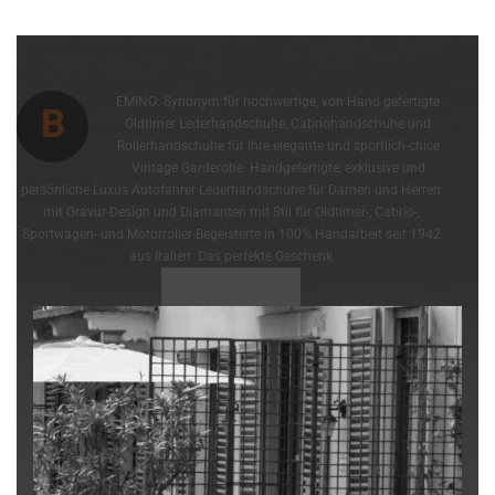
EMINO: Synonym für hochwertige, von Hand gefertigte
B
Oldtimer Lederhandschuhe, Cabriohandschuhe und
Rollerhandschuhe für Ihre elegante und sportlich-chice
Vintage Garderobe. Handgefertigte, exklusive und
persönliche Luxus Autofahrer Lederhandschuhe für Damen und Herren
mit Gravur-Design und Diamanten mit Stil für Oldtimer-, Cabrio-,
Sportwagen- und Motorroller-Begeisterte in 100% Handarbeit seit 1942
aus Italien. Das perfekte Geschenk
ZUM SHOP