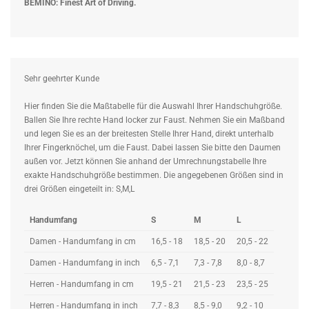
BEMINO: Finest Art of Driving.
Sehr geehrter Kunde
Hier finden Sie die Maßtabelle für die Auswahl Ihrer Handschuhgröße.
Ballen Sie Ihre rechte Hand locker zur Faust. Nehmen Sie ein Maßband
und legen Sie es an der breitesten Stelle Ihrer Hand, direkt unterhalb
Ihrer Fingerknöchel, um die Faust. Dabei lassen Sie bitte den Daumen
außen vor. Jetzt können Sie anhand der Umrechnungstabelle Ihre
exakte Handschuhgröße bestimmen. Die angegebenen Größen sind in
drei Größen eingeteilt in: S,M,L
Handumfang
S
M
L
Damen - Handumfang in cm
16,5 - 18
18,5 - 20
20,5 - 22
Damen - Handumfang in inch
6,5 - 7,1
7,3 - 7,8
8,0 - 8,7
Herren - Handumfang in cm
19,5 - 21
21,5 - 23
23,5 - 25
Herren - Handumfang in inch
7,7 - 8,3
8,5 - 9,0
9,2 - 10