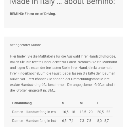
Made in Italy … about Bemino:
BEMINO: Finest Art of Driving.
Sehr geehrter Kunde
Hier finden Sie die Maßtabelle für die Auswahl Ihrer Handschuhgröße.
Ballen Sie Ihre rechte Hand locker zur Faust. Nehmen Sie ein Maßband
und legen Sie es an der breitesten Stelle Ihrer Hand, direkt unterhalb
Ihrer Fingerknöchel, um die Faust. Dabei lassen Sie bitte den Daumen
außen vor. Jetzt können Sie anhand der Umrechnungstabelle Ihre
exakte Handschuhgröße bestimmen. Die angegebenen Größen sind in
drei Größen eingeteilt in: S,M,L
Handumfang
S
M
L
Damen - Handumfang in cm
16,5 - 18
18,5 - 20
20,5 - 22
Damen - Handumfang in inch
6,5 - 7,1
7,3 - 7,8
8,0 - 8,7