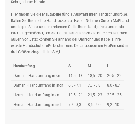
Sehr geehrter Kunde
Hier finden Sie die Maßtabelle für die Auswahl Ihrer Handschuhgröße.
Ballen Sie Ihre rechte Hand locker zur Faust. Nehmen Sie ein Maßband
und legen Sie es an der breitesten Stelle Ihrer Hand, direkt unterhalb
Ihrer Fingerknöchel, um die Faust. Dabei lassen Sie bitte den Daumen
außen vor. Jetzt können Sie anhand der Umrechnungstabelle Ihre
exakte Handschuhgröße bestimmen. Die angegebenen Größen sind in
drei Größen eingeteilt in: S,M,L
Handumfang
S
M
L
Damen - Handumfang in cm
16,5 - 18
18,5 - 20
20,5 - 22
Damen - Handumfang in inch
6,5 - 7,1
7,3 - 7,8
8,0 - 8,7
Herren - Handumfang in cm
19,5 - 21
21,5 - 23
23,5 - 25
Herren - Handumfang in inch
7,7 - 8,3
8,5 - 9,0
9,2 - 10